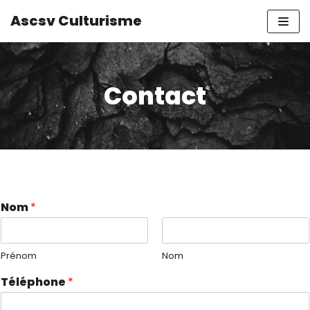
Ascsv Culturisme
Aller
au
contenu
Contact
Nom
*
Prénom
Nom
Téléphone
*